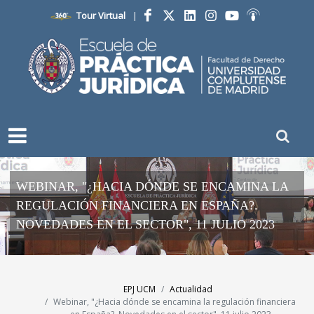
Tour Virtual
|
Facebook
Twitter
LinkedIn
Instagram
YouTube
Ivoox
WEBINAR, "¿HACIA DÓNDE SE ENCAMINA LA
REGULACIÓN FINANCIERA EN ESPAÑA?.
NOVEDADES EN EL SECTOR", 11 JULIO 2023
EPJ UCM
Actualidad
Webinar, "¿Hacia dónde se encamina la regulación financiera