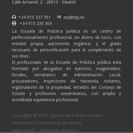
Calle Amaniel, 2
·
28015
·
Madrid
+34 915 327 391
·
epj@epj.es
+34 915 230 309
La Escuela de Práctica Jurídica es un centro de
perfeccionamiento profesional, sin ánimo de lucro, con
entidad propia, autonomía orgánica, y el grado
necesario de personificación para el cumplimiento de
sus fines.
El profesorado de la Escuela de Práctica Jurídica está
formado por abogados en ejercicio, magistrados,
fiscales, secretarios de Administración Local,
procuradores, inspectores de Hacienda, notarios,
registradores de la propiedad, letrados del Consejo de
Estado y profesores universitarios, con amplia y
acreditada experiencia profesional.
Copyrights © 2019. Escuela de Práctica Jurídica •
Universidad Complutense de Madrid.
Aviso Legal
/
Politica de cookies
/