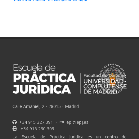
Calle Amaniel, 2
·
28015
·
Madrid
+34 915 327 391
·
epj@epj.es
+34 915 230 309
La Escuela de Práctica Jurídica es un centro de