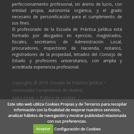
perfeccionamiento profesional, sin ánimo de lucro, con
entidad propia, autonomía orgánica, y el grado
necesario de personificación para el cumplimiento de
sus fines.
El profesorado de la Escuela de Práctica Jurídica está
formado por abogados en ejercicio, magistrados,
fiscales, secretarios de Administración Local,
procuradores, inspectores de Hacienda, notarios,
registradores de la propiedad, letrados del Consejo de
Estado y profesores universitarios, con amplia y
acreditada experiencia profesional.
Copyrights © 2019. Escuela de Práctica Jurídica •
Universidad Complutense de Madrid.
Aviso Legal
/
Politica de cookies
/
Este sitio web utiliza Cookies Propias y de Terceros para recopilar
Politica de privacidad
información con la finalidad de mejorar nuestros servicios,
analizar hábitos de navegación y mostrar publicidad relacionada
con sus preferencias.
Aceptar
Configuración de Cookies