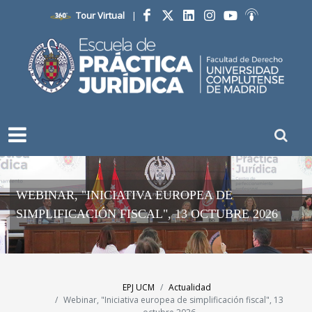
Tour Virtual
|
Facebook
Twitter
LinkedIn
Instagram
YouTube
Ivoox
WEBINAR, "INICIATIVA EUROPEA DE
SIMPLIFICACIÓN FISCAL", 13 OCTUBRE 2026
EPJ UCM
Actualidad
Webinar, "Iniciativa europea de simplificación fiscal", 13