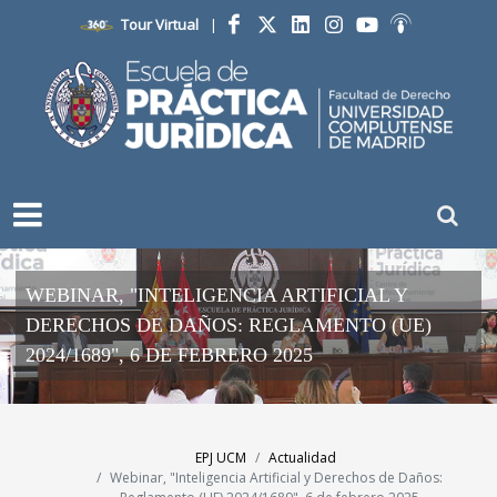
Tour Virtual
|
Facebook
Twitter
LinkedIn
Instagram
YouTube
Ivoox
WEBINAR, "INTELIGENCIA ARTIFICIAL Y
DERECHOS DE DAÑOS: REGLAMENTO (UE)
2024/1689", 6 DE FEBRERO 2025
EPJ UCM
Actualidad
Webinar, "Inteligencia Artificial y Derechos de Daños: