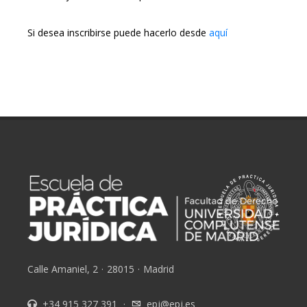
Si desea inscribirse puede hacerlo desde
aquí
Calle Amaniel, 2
·
28015
·
Madrid
+34 915 327 391
·
epj@epj.es