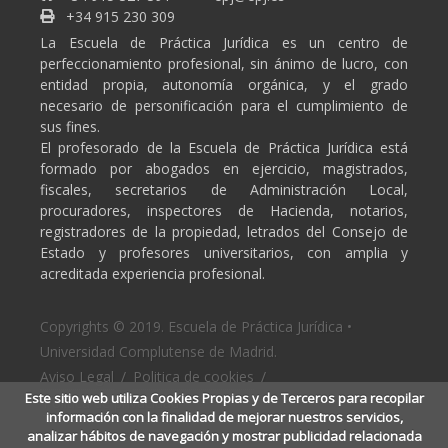
+34 915 230 309
La Escuela de Práctica Jurídica es un centro de
perfeccionamiento profesional, sin ánimo de lucro, con
entidad propia, autonomía orgánica, y el grado
necesario de personificación para el cumplimiento de
sus fines.
El profesorado de la Escuela de Práctica Jurídica está
formado por abogados en ejercicio, magistrados,
fiscales, secretarios de Administración Local,
procuradores, inspectores de Hacienda, notarios,
registradores de la propiedad, letrados del Consejo de
Estado y profesores universitarios, con amplia y
acreditada experiencia profesional.
Copyrights © 2019. Escuela de Práctica Jurídica •
Universidad Complutense de Madrid.
Aviso Legal
/
Politica de cookies
/
Este sitio web utiliza Cookies Propias y de Terceros para recopilar
Politica de privacidad
información con la finalidad de mejorar nuestros servicios,
analizar hábitos de navegación y mostrar publicidad relacionada