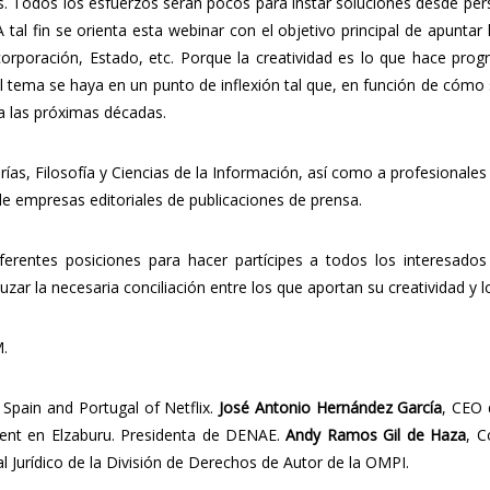
s. Todos los esfuerzos serán pocos para instar soluciones desde persp
A tal fin se orienta esta webinar con el objetivo principal de apunt
corporación, Estado, etc. Porque la creatividad es lo que hace pro
. El tema se haya en un punto de inflexión tal que, en función de cómo
ara las próximas décadas.
ías, Filosofía y Ciencias de la Información, así como a profesionale
 de empresas editoriales de publicaciones de prensa.
erentes posiciones para hacer partícipes a todos los interesado
zar la necesaria conciliación entre los que aportan su creatividad y 
M.
r Spain and Portugal of Netflix.
José Antonio Hernández García
, CEO 
ent en Elzaburu. Presidenta de DENAE.
Andy Ramos Gil de Haza
, C
ial Jurídico de la División de Derechos de Autor de la OMPI.