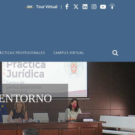
Tour Virtual
|
Facebook
Twitter
LinkedIn
Instagram
YouTube
Ivoox
ÁCTICAS PROFESIONALES
CAMPUS VIRTUAL
 ENTORNO