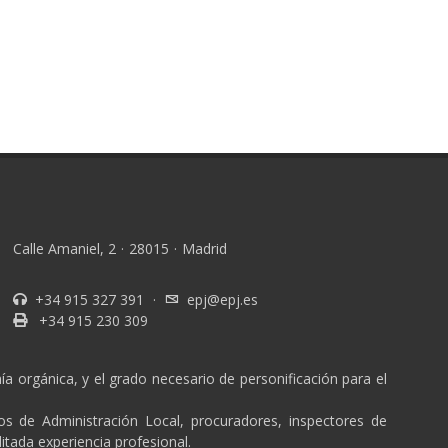
Calle Amaniel, 2
·
28015
·
Madrid
+34 915 327 391
·
epj@epj.es
+34 915 230 309
a orgánica, y el grado necesario de personificación para el
ios de Administración Local, procuradores, inspectores de
itada experiencia profesional.