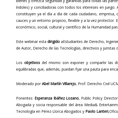
bienes y ofrezca seguridad y garantías para todas las parte
índoles) y conciliadoras con todos los intereses en juego. 
constituyen ya el día a día de cada ciudadano, empresa, 
cauces y un entorno propicio, flexible y a la vez protector
económico, social, cultural y científico de la Humanidad p
Este webinar esta
dirigido
aEstudiantes de Derecho, Ingenier
de Autor, Derecho de las Tecnologías, directivos y juristas
Los
objetivos
del mismo son exponer y compartir las dif
equilibradas que, además, puedan fijar una pauta para encau
Moderado por
Abel Martín Villarejo
, Prof. Derecho Civil UC
Ponentes:
Esperanza Ibáñez Lozano
, Public Policy Directo
Abogada y socia responsable del área Media& Entertainm
Tecnología en Pérez-Llorca Abogados y
Paolo Lanteri
,Ofic