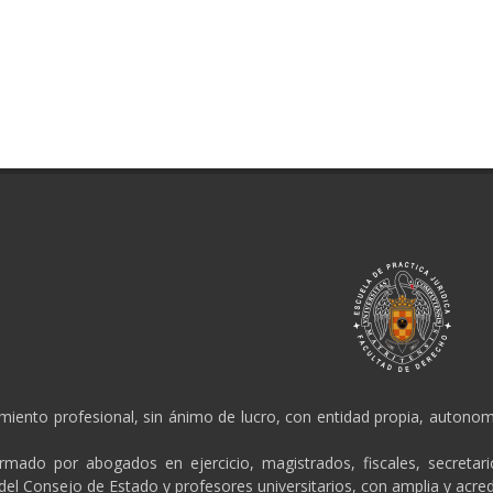
amiento profesional, sin ánimo de lucro, con entidad propia, autonomí
ormado por abogados en ejercicio, magistrados, fiscales, secretar
 del Consejo de Estado y profesores universitarios, con amplia y acred