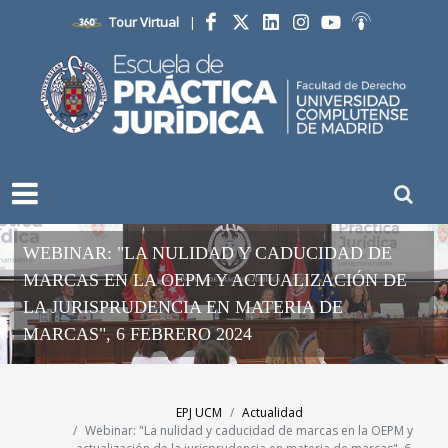
Tour Virtual
|
Facebook
Twitter
LinkedIn
Instagram
YouTube
Ivoox
WEBINAR: "LA NULIDAD Y CADUCIDAD DE
MARCAS EN LA OEPM Y ACTUALIZACIÓN DE
LA JURISPRUDENCIA EN MATERIA DE
MARCAS", 6 FEBRERO 2024
EPJ UCM
Actualidad
Webinar: "La nulidad y caducidad de marcas en la OEPM y