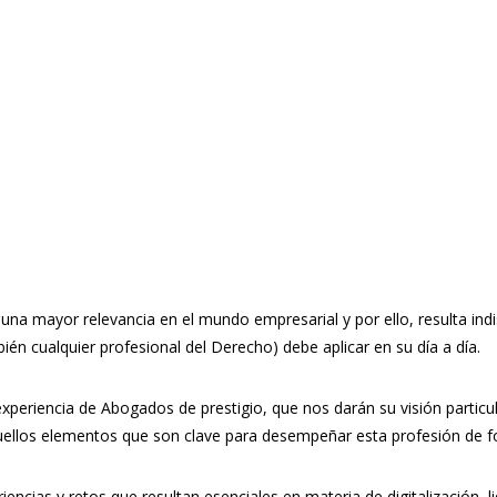
na mayor relevancia en el mundo empresarial y por ello, resulta indi
én cualquier profesional del Derecho) debe aplicar en su día a día.
riencia de Abogados de prestigio, que nos darán su visión particular
ellos elementos que son clave para desempeñar esta profesión de fo
encias y retos que resultan esenciales en materia de digitalización, 