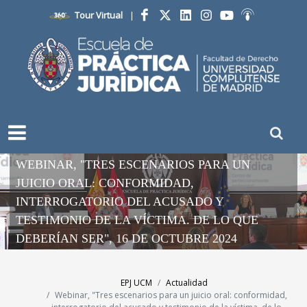
Tour Virtual
|
Facebook
Twitter
LinkedIn
Instagram
YouTube
Ivoox
WEBINAR, "TRES ESCENARIOS PARA UN
JUICIO ORAL: CONFORMIDAD,
INTERROGATORIO DEL ACUSADO Y
TESTIMONIO DE LA VÍCTIMA. DE LO QUE
DEBERÍAN SER", 16 DE OCTUBRE 2024
EPJ UCM
Actualidad
Webinar, "Tres escenarios para un juicio oral: conformidad,