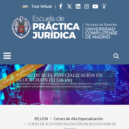
Tour Virtual
|
Facebook
Twitter
LinkedIn
Instagram
YouTube
Ivoox
PRESENCIAL / TELEPRESENCIAL
CURSO DE ALTA ESPECIALIZACIÓN EN
BLOCKCHAIN (XI Edición)
Se analizan las distintas tecnologias que sustentan blockchain, sus posibles
aplicaciones y la problemática jurídica y económica que plantea.
EPJ UCM
Cursos de Alta Especialización
CURSO DE ALTA ESPECIALIZACIÓN EN BLOCKCHAIN (XI