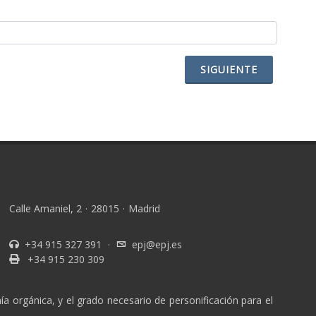
SIGUIENTE
Calle Amaniel, 2
·
28015
·
Madrid
+34 915 327 391
·
epj@epj.es
+34 915 230 309
a orgánica, y el grado necesario de personificación para el