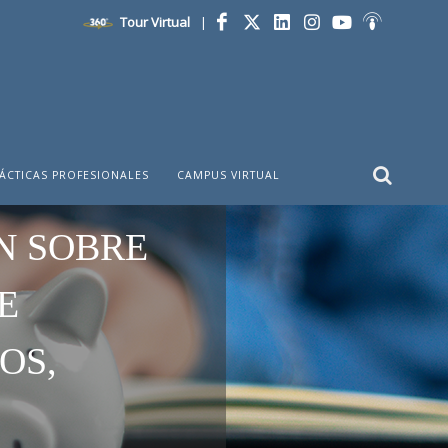
Tour Virtual
|
Facebook
Twitter
LinkedIn
Instagram
YouTube
Ivoox
ÁCTICAS PROFESIONALES
CAMPUS VIRTUAL
N SOBRE
E
OS,