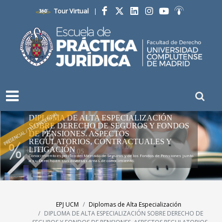
Tour Virtual
|
Facebook
Twitter
LinkedIn
Instagram
YouTube
Ivoox
PRESENCIAL / TELEPRESENCIAL
DIPLOMA DE ALTA ESPECIALIZACIÓN
SOBRE DERECHO DE SEGUROS Y FONDOS
DE PENSIONES. ASPECTOS
REGULATORIOS, CONTRACTUALES Y
LITIGACIÓN
Conocimiento específico del Mercado de Seguros y de los Fondos de Pensiones junto
a su Derecho en sus diversas áreas de conocimiento.
EPJ UCM
Diplomas de Alta Especialización
DIPLOMA DE ALTA ESPECIALIZACIÓN SOBRE DERECHO DE