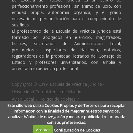
perfeccionamiento profesional, sin ánimo de lucro, con
entidad propia, autonomía orgánica, y el grado
necesario de personificación para el cumplimiento de
sus fines.
El profesorado de la Escuela de Práctica Jurídica está
formado por abogados en ejercicio, magistrados,
fiscales, secretarios de Administración Local,
procuradores, inspectores de Hacienda, notarios,
registradores de la propiedad, letrados del Consejo de
Estado y profesores universitarios, con amplia y
acreditada experiencia profesional.
Copyrights © 2019. Escuela de Práctica Jurídica •
Universidad Complutense de Madrid.
Aviso Legal
/
Politica de cookies
/
Este sitio web utiliza Cookies Propias y de Terceros para recopilar
Politica de privacidad
información con la finalidad de mejorar nuestros servicios,
analizar hábitos de navegación y mostrar publicidad relacionada
con sus preferencias.
Aceptar
Configuración de Cookies