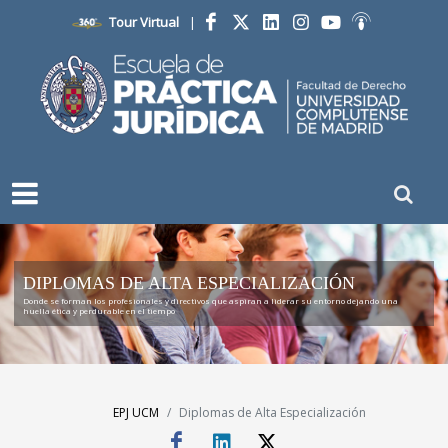
Tour Virtual
|
Facebook
Twitter
LinkedIn
Instagram
YouTube
Ivoox
DIPLOMAS DE ALTA ESPECIALIZACIÓN
Donde se forman los profesionales y directivos que aspiran a liderar su entorno dejando una
huella ética y perdurable en el tiempo
EPJ UCM
Diplomas de Alta Especialización