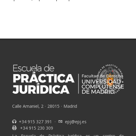
Calle Amaniel, 2
·
28015
·
Madrid
+34 915 327 391
·
epj@epj.es
+34 915 230 309
La Escuela de Práctica Jurídica es un centro de