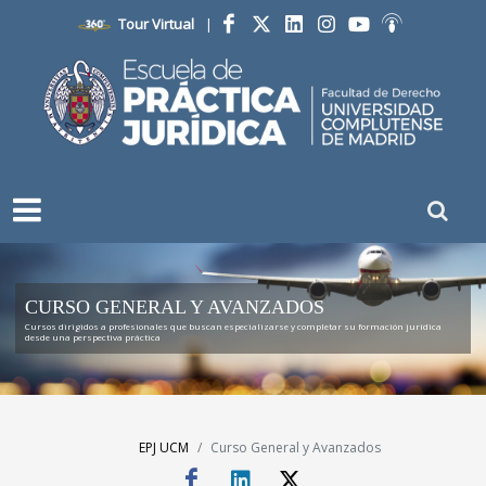
Tour Virtual
|
Facebook
Twitter
LinkedIn
Instagram
YouTube
Ivoox
CURSO GENERAL Y AVANZADOS
Cursos dirigidos a profesionales que buscan especializarse y completar su formación jurídica
desde una perspectiva práctica
EPJ UCM
Curso General y Avanzados